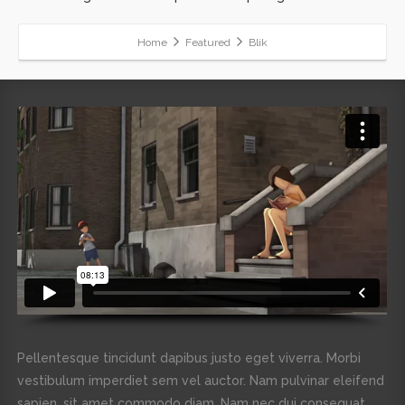
Home
Featured
Blik
Pellentesque tincidunt dapibus justo eget viverra. Morbi
vestibulum imperdiet sem vel auctor. Nam pulvinar eleifend
sapien, sit amet commodo diam. Nam nec dui consequat,