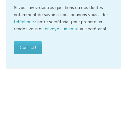
Si vous avez d’autres questions ou des doutes
notamment de savoir si nous pouvons vous aider,
téléphonez
notre secrétariat pour prendre un
rendez vous ou
envoyez un email
au secrétariat.
Contact !
psychologue la Réunion, Psychologue Saint Denis,
psychologue La Possession, psy la réunion, thérapie des
traumatismes la réunion, thérapie des traumatismes saint
denis, thérapie des traumatismes la possession,
psychologue des traumatismes saint denis, psychologue
traumatismes la réunion